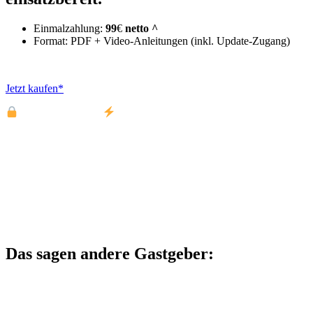
Einmalzahlung:
99
€
netto
^
Format: PDF + Video-Anleitungen (inkl. Update-Zugang)
^ zzgl. MwSt. für Privatkunden
Jetzt kaufen*
Sichere Zahlung ·
Sofort-Zugang
*Rechtlicher Hinweis: mit dem Kauf des Produktes stimme ich zu
und verlange ausdrücklich, dass Fewolino vor Ablauf der
gesetzlichen Widerrufsfrist mit der Erfüllung des Vertrages beginnt.
Mir ist bekannt, dass dadurch bei Verträgen über die Bereitstellung
von digitalen Inhalten mit Beginn der Ausführung des Vertrages
(§356 Abs. 5 BGB) und bei Verträgen über die Erbringung von
Dienstleistungen bei vollständiger Erfüllung des Vertrages (§356
Abs. 4 BGB) mein Widerrufsrecht erlischt.
Das sagen andere Gastgeber: