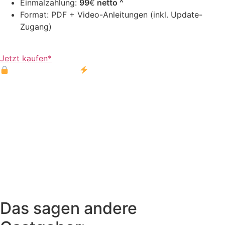
Einmalzahlung:
99
€
netto
^
Format: PDF + Video-Anleitungen (inkl. Update-
Zugang)
^ zzgl. MwSt. für Privatkunden
Jetzt kaufen*
Sichere Zahlung ·
Sofort-Zugang
*Rechtlicher Hinweis: mit dem Kauf des Produktes stimme
ich zu und verlange ausdrücklich, dass Fewolino vor Ablauf
der gesetzlichen Widerrufsfrist mit der Erfüllung des
Vertrages beginnt. Mir ist bekannt, dass dadurch bei
Verträgen über die Bereitstellung von digitalen Inhalten mit
Beginn der Ausführung des Vertrages (§356 Abs. 5 BGB)
und bei Verträgen über die Erbringung von
Dienstleistungen bei vollständiger Erfüllung des Vertrages
(§356 Abs. 4 BGB) mein Widerrufsrecht erlischt.
Das sagen andere