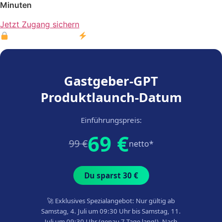
Minuten
Jetzt Zugang sichern
Sichere Zahlung ·
Sofort-Zugang
Gastgeber-GPT
Produktlaunch-Datum
Einführungspreis:
69 €
99 €
netto*
Du sparst 30 €
🚀 Exklusives Spezialangebot: Nur gültig ab
Samstag, 4. Juli um 09:30 Uhr bis Samstag, 11.
Juli um 09:30 Uhr (genau 7 Tage lang!). Nach