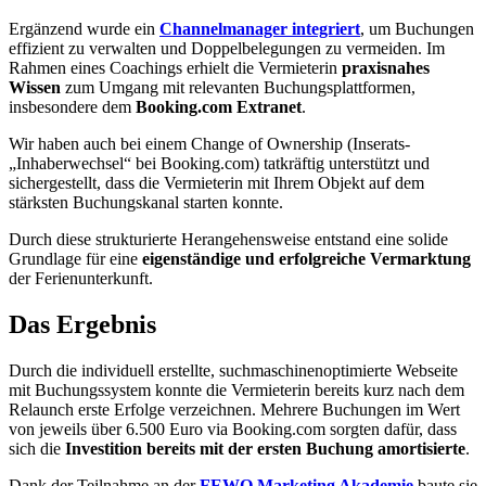
Ergänzend wurde ein
Channelmanager integriert
, um Buchungen
effizient zu verwalten und Doppelbelegungen zu vermeiden. Im
Rahmen eines Coachings erhielt die Vermieterin
praxisnahes
Wissen
zum Umgang mit relevanten Buchungsplattformen,
insbesondere dem
Booking.com Extranet
.
Wir haben auch bei einem Change of Ownership (Inserats-
„Inhaberwechsel“ bei Booking.com) tatkräftig unterstützt und
sichergestellt, dass die Vermieterin mit Ihrem Objekt auf dem
stärksten Buchungskanal starten konnte.
Durch diese strukturierte Herangehensweise entstand eine solide
Grundlage für eine
eigenständige und erfolgreiche Vermarktung
der Ferienunterkunft.
Das Ergebnis
Durch die individuell erstellte, suchmaschinenoptimierte Webseite
mit Buchungssystem konnte die Vermieterin bereits kurz nach dem
Relaunch erste Erfolge verzeichnen. Mehrere Buchungen im Wert
von jeweils über 6.500 Euro via Booking.com sorgten dafür, dass
sich die
Investition bereits mit der ersten Buchung amortisierte
.
Dank der Teilnahme an der
FEWO Marketing Akademie
baute sie