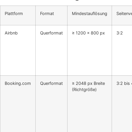
Plattform
Format
Mindestauflösung
Seitenve
Airbnb
Querformat
≥ 1200 × 800 px
3:2
Booking.com
Querformat
≥ 2048 px Breite
3:2 bis 
(Richtgröße)