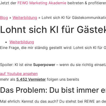
Zum
Jetzt der
FEWO Marketing Akademie
beitreten & profitiere
Inhalt
springen
Blog
»
Weiterbildung
»
Lohnt sich KI für Gästekommunikati
Lohnt sich KI für Gäst
Weiterbildung
Eine Frage, die mir ständig gestellt wird: Lohnt sich KI fü
Spoiler: KI ist eine
Superpower
– wenn du sie richtig einset
auf Youtube ansehen
mehr als
5.452 Vermieter
folgen uns bereits
Das Problem: Du bist immer er
Mal ehrlich: Kennst du das auch? Du stehst bei REWE an der