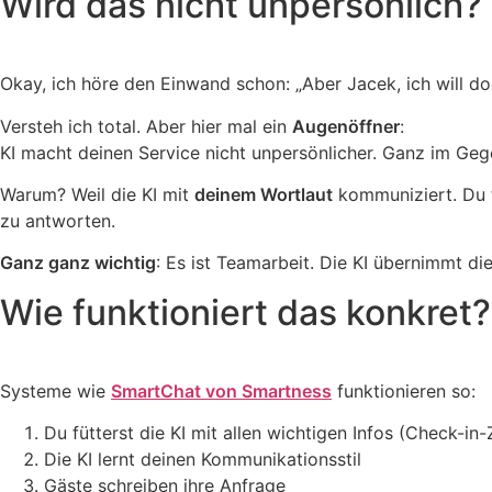
Wird das nicht unpersönlich?
Okay, ich höre den Einwand schon: „Aber Jacek, ich will do
Versteh ich total. Aber hier mal ein
Augenöffner
:
KI macht deinen Service nicht unpersönlicher. Ganz im Gege
Warum? Weil die KI mit
deinem Wortlaut
kommuniziert. Du t
zu antworten.
Ganz ganz wichtig
: Es ist Teamarbeit. Die KI übernimmt di
Wie funktioniert das konkret?
Systeme wie
SmartChat von Smartness
funktionieren so:
Du fütterst die KI mit allen wichtigen Infos (Check-i
Die KI lernt deinen Kommunikationsstil
Gäste schreiben ihre Anfrage